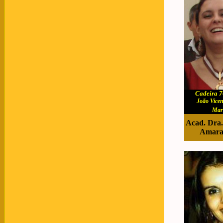
Cadeira 7
João Vicen
Mar
Acad. Dra.
Amara