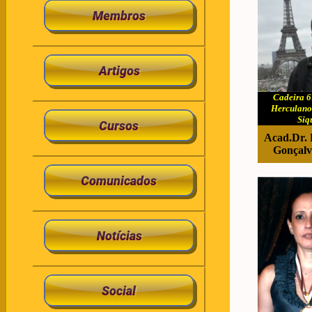
Cadeira 6
Herculano
Siq
Acad.Dr. 
Gonçalv