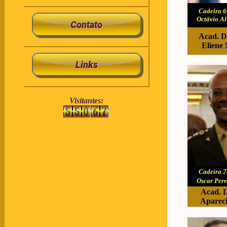
Cadeira 6
Octávio Al
Acad. D
Eliene
Visitantes:
Cadeira 7
Oscar Pere
Acad. D
Apareci