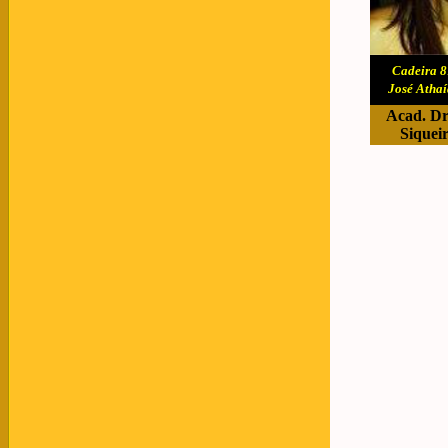
C
adeira 8
José Athaí
Acad. Dr
Siquei